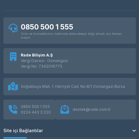
0850 500 1 555
Ürün ve hizmetlerimiz hakkında daha detaylı bilgi almak için hemen
arayın.
Rade Bilişim A.Ş
Vergi Dairesi : Osmangazi
Vergi No: 7342019775
Soğukkuyu Mah. 1. Hürriyet Cad. No:8/1 Osmangazi Bursa
0850 500 1 555
destek@rade.com.tr
0224 443 3 220
Site içi Bağlantılar