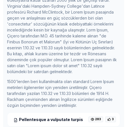
edebiyatına kadar uzanan 2000 yıllık bir geçmişi vardır.
Virginia'daki Hampden-Sydney College'dan Latince
profesörü Richard McClintock, bir Lorem Ipsum pasajında
geçen ve anlaşılması en güç sözcüklerden biri olan
'consectetur' sözcüğünün klasik edebiyattaki örneklerini
incelediğinde kesin bir kaynağa ulaşmıştır. Lorm Ipsum,
Çiçero tarafından M.Ö. 45 tarihinde kaleme alınan "de
Finibus Bonorum et Malorum" (İyi ve Kötünün Uç Sınırları)
eserinin 1.10.32 ve 1.10.33 sayılı bölümlerinden gelmektedir.
Bu kitap, ahlak kuramı üzerine bir tezdir ve Rönesans
döneminde çok popüler olmuştur. Lorem Ipsum pasajının ilk
satırı olan "Lorem ipsum dolor sit amet" 1.10.32 sayılı
bölümdeki bir satırdan gelmektedir.
1500'lerden beri kullanılmakta olan standard Lorem Ipsum
metinleri ilgilenenler için yeniden üretilmiştir. Çiçero
tarafından yazılan 1.10.32 ve 1.10.33 bölümleri de 1914 H.
Rackham çevirisinden alınan İngilizce sürümleri eşliğinde
özgün biçiminden yeniden üretilmiştir.
Pellentesque a vulputate turpis
283
3