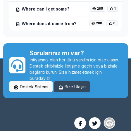
Where can I get some?
285
1
Where does it come from?
288
0
Sorularınız mı var?
İhtiyacınız olan her türlü yardım için bize ulaşın.
Destek ekibimizle iletişime geçin veya bizimle
bağlantı kurun. Size hizmet etmek için
buradayız!
Destek Sistemi
Bize Ulaşın