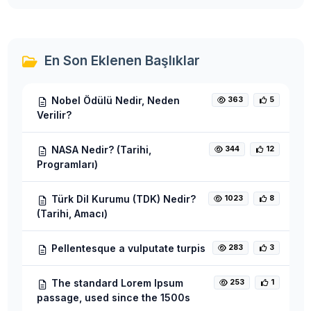
En Son Eklenen Başlıklar
Nobel Ödülü Nedir, Neden
363
5
Verilir?
NASA Nedir? (Tarihi,
344
12
Programları)
Türk Dil Kurumu (TDK) Nedir?
1023
8
(Tarihi, Amacı)
Pellentesque a vulputate turpis
283
3
The standard Lorem Ipsum
253
1
passage, used since the 1500s