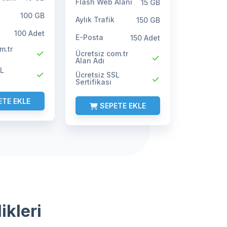
Flash Web Alanı
15 GB
100 GB
Aylık Trafik
150 GB
100 Adet
E-Posta
150 Adet
m.tr
Ücretsiz com.tr
Alan Adı
SL
Ücretsiz SSL
Sertifikası
TE EKLE
SEPETE EKLE
ikleri