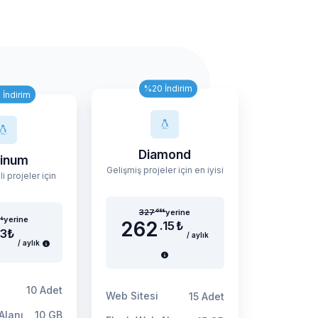
%20 İndirim
İndirim
Diamond
tinum
Gelişmiş projeler için en iyisi
i projeler için
327
yerine
.68
₺
yerine
4
₺
262
.15
₺
43
₺
/ aylık
/ aylık
10 Adet
Web Sitesi
15 Adet
Alanı
10 GB