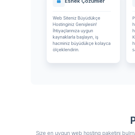
Esnek Çözümler
P
Web Siteniz Büyüdükçe
h
Hostinginiz Genişlesin!
h
İhtiyaçlarınıza uygun
K
kaynaklarla başlayın, iş
h
hacminiz büyüdükçe kolayca
s
ölçeklendirin.
P
Size en uygun web hosting paketini bulmak 