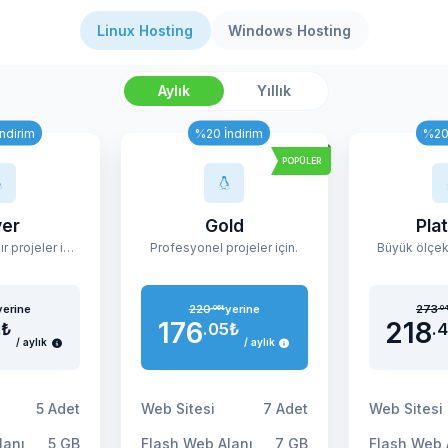
Linux Hosting
Windows Hosting
Aylık
Yıllık
ndirim
%20 İndirim
%20 
POPÜLER
ver
Gold
Pla
Büyümeye hazır projeler için
Profesyonel projeler için.
Büyük ölçekl
yerine
220
yerine
273
.06
₺
.0
176
218
2
₺
.05
₺
.
/ aylık
/ aylık
Web Sitesi
Web Sitesi
5 Adet
7 Adet
lanı
Flash Web Alanı
Flash Web 
5 GB
7 GB