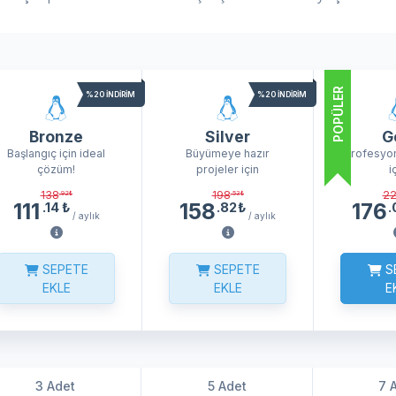
POPÜLER
%20 İNDIRIM
%20 İNDIRIM
Bronze
Silver
G
Başlangıç için ideal
Büyümeye hazır
Profesyon
çözüm!
projeler için
i
138
198
2
.92
₺
.53
₺
111
158
176
.14
₺
.82
₺
.
/ aylık
/ aylık
SEPETE
SEPETE
S
EKLE
EKLE
E
3 Adet
5 Adet
7 