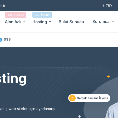
.tr
₺ TRY
.com 618,60₺
%20 İndirim
Kurumsal
Alan Adı
Hosting
Bulut Sunucu
SSS
ting
ve iş web siteleri için ayarlanmış