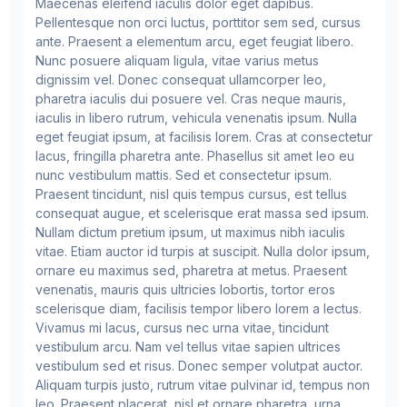
Maecenas eleifend iaculis dolor eget dapibus.
Pellentesque non orci luctus, porttitor sem sed, cursus
ante. Praesent a elementum arcu, eget feugiat libero.
Nunc posuere aliquam ligula, vitae varius metus
dignissim vel. Donec consequat ullamcorper leo,
pharetra iaculis dui posuere vel. Cras neque mauris,
iaculis in libero rutrum, vehicula venenatis ipsum. Nulla
eget feugiat ipsum, at facilisis lorem. Cras at consectetur
lacus, fringilla pharetra ante. Phasellus sit amet leo eu
nunc vestibulum mattis. Sed et consectetur ipsum.
Praesent tincidunt, nisl quis tempus cursus, est tellus
consequat augue, et scelerisque erat massa sed ipsum.
Nullam dictum pretium ipsum, ut maximus nibh iaculis
vitae. Etiam auctor id turpis at suscipit. Nulla dolor ipsum,
ornare eu maximus sed, pharetra at metus. Praesent
venenatis, mauris quis ultricies lobortis, tortor eros
scelerisque diam, facilisis tempor libero lorem a lectus.
Vivamus mi lacus, cursus nec urna vitae, tincidunt
vestibulum arcu. Nam vel tellus vitae sapien ultrices
vestibulum sed et risus. Donec semper volutpat auctor.
Aliquam turpis justo, rutrum vitae pulvinar id, tempus non
leo. Praesent placerat, nisl et ornare pharetra, urna