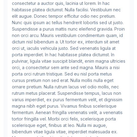
consectetur a auctor quis, lacinia ut lorem. In hac
habitasse platea dictumst. Nulla facilisi. Vestibulum nec
elit augue. Donec tempor efficitur odio nec pretium.
Nunc quis ipsum ac tellus hendrerit lobortis sed ut justo.
Suspendisse a purus mattis nunc eleifend gravida. Proin
non orci arcu. Mauris vestibulum condimentum quam, id
dictum nisl bibendum a. Ut tortor ex, interdum sit amet
orci ut, iaculis vehicula justo. Sed venenatis ligula at
porta imperdiet. In hac habitasse platea dictumst. In
pulvinar, ligula vitae suscipit blandit, enim magna ultricies
orci, a consectetur sem ante sed magna. Mauris a nisi
porta orci rutrum tristique. Sed eu nisl porta metus
cursus pretium non sed erat. Nulla mollis nulla eget
ornare pretium. Nulla rutrum lacus vel odio mollis, nec
rutrum metus placerat. Suspendisse tempus, lacus non
varius imperdiet, ex purus fermentum velit, et dignissim
magna nibh eget purus. Vivamus finibus scelerisque
fermentum. Aenean fringilla venenatis velit, a venenatis
tortor fringilla vel. Morbi orci felis, scelerisque porta
scelerisque eget, finibus at leo. Nulla mi augue,
bibendum vitae ligula vitae, imperdiet malesuada ex.