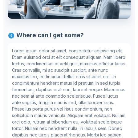
Where can I get some?
Lorem ipsum dolor sit amet, consectetur adipiscing elit.
Etiam euismod orci at elit consequat aliquam. Nam libero
lectus, condimentum id velit quis, maximus efficitur lacus.
Cras convallis, mi ac suscipit suscipit, ante nunc
maximus leo, eu tincidunt tellus eros sit amet orci. In
condimentum hendrerit metus id pretium. In sed turpis
fermentum, dapibus erat non, laoreet neque. Maecenas
nec sem at ante commodo scelerisque. Fusce luctus
ante sagittis, fringilla mauris sed, ullamcorper risus.
Phasellus porta purus vel risus condimentum, non
sollicitudin mauris vehicula. Aliquam erat volutpat. Nullam
orci odio, rutrum at bibendum eu, volutpat scelerisque
tortor. Nullam nec hendrerit nulla, in iaculis sem. Donec
dapibus nec turpis placerat rhoncus. Morbi leo sapien,