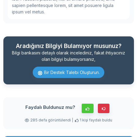
sapien pellentesque lorem, sit amet posuere ligula
ipsum vel metus.
Aradığınız Bilgiyi Bulamıyor musunuz?
Bilgi bankasını detaylı olarak incelediniz, fakat ihtiyacınız
olan bilgiyi bulamıyorsanız,
Bir Destek Talebi Oluşturun.
Faydalı Buldunuz mu?
285 defa görüntülendi |
1 kişi faydalı buldu