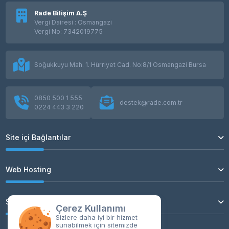
Rade Bilişim A.Ş
Vergi Dairesi : Osmangazi
Vergi No: 7342019775
Soğukkuyu Mah. 1. Hürriyet Cad. No:8/1 Osmangazi Bursa
0850 500 1 555
destek@rade.com.tr
0224 443 3 220
Site içi Bağlantılar
Web Hosting
Sunucu Hizmetleri
Çerez Kullanımı
Sizlere daha iyi bir hizmet
sunabilmek için sitemizde